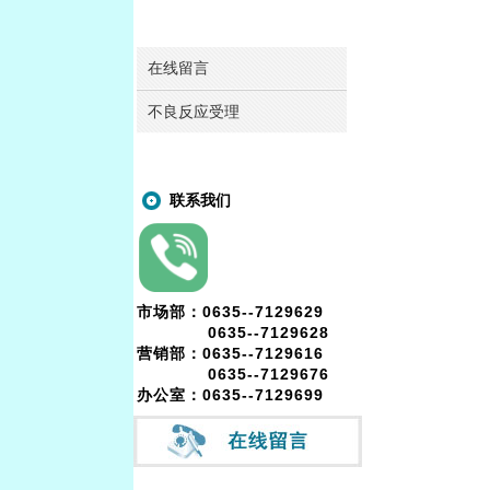
在线留言
不良反应受理
联系我们
市场部：
0635--7129629
0635--7129628
营销部：0635--7129616
0635--7129676
办公室：0635--7129699