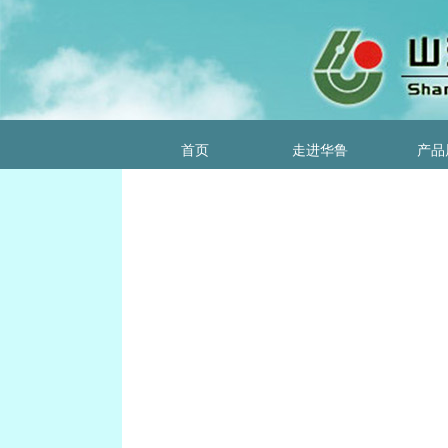
首页
走进华鲁
产品